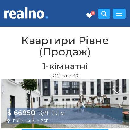
0
Квартири Рівне
(Продаж)
1-кімнатні
( Об'єктів 40)
$ 66950
3/8
52 м
Галицького 25Г