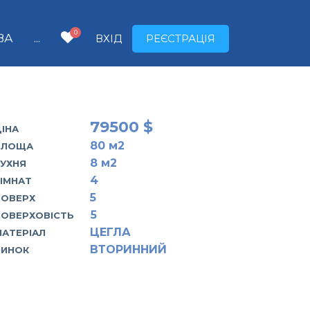
0
ВА
...
ВХІД
РЕЄСТРАЦІЯ
79500 $
ІНА
80
м2
ПЛОЩА
8
м2
КУХНЯ
4
КІМНАТ
5
ПОВЕРХ
5
ПОВЕРХОВІСТЬ
ЦЕГЛА
МАТЕРІАЛ
ВТОРИННИЙ
РИНОК