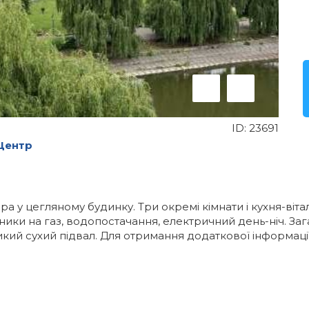
ID:
23691
Центр
а у цегляному будинку. Три окремі кімнати і кухня-вітал
ьники на газ, водопостачання, електричний день-ніч. З
икий сухий підвал. Для отримання додаткової інформаці