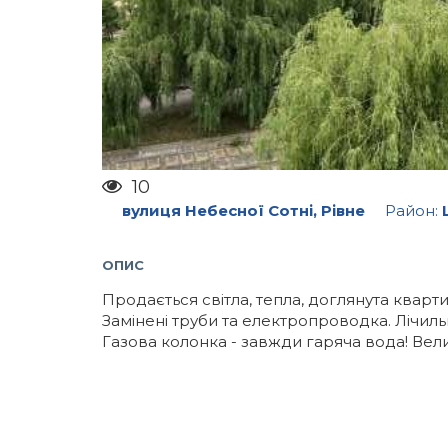
10
вулиця Небесної Сотні, Рівне
Район:
ОПИС
Продається світла, тепла, доглянута квартир
Замінені труби та електропроводка. Лічил
Газова колонка - завжди гаряча вода! Вел