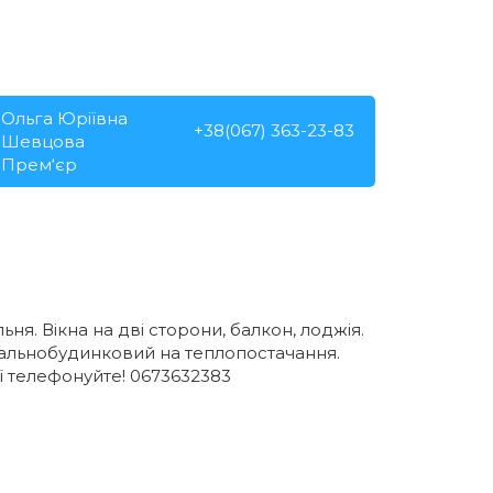
Ольга Юріївна
+38(067) 363-23-83
Шевцова
Прем‘єр
ьня. Вікна на дві сторони, балкон, лоджія.
агальнобудинковий на теплопостачання.
ї телефонуйте! 0673632383