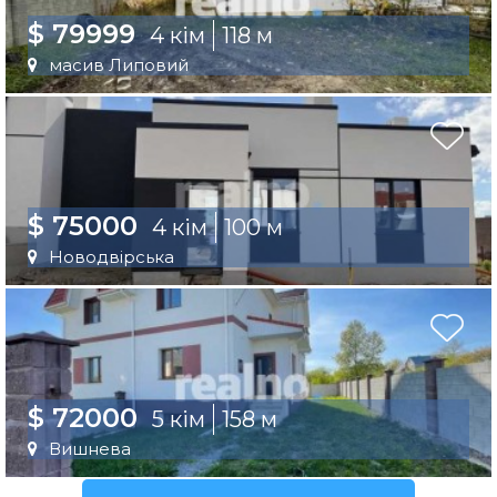
$ 79999
4 кім
118 м
масив Липовий
$ 75000
4 кім
100 м
Новодвірська
$ 72000
5 кім
158 м
Вишнева