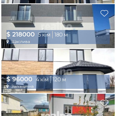
$ 218000
5 кім
180 м
Щаслива
$ 96000
4 кім
120 м
Залізнична