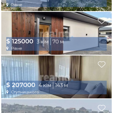
Рівне
$ 125000
3 кім
70 м
Рівне
$ 207000
4 кім
143 м
Ступницького