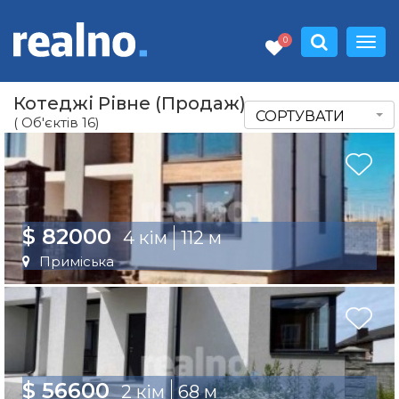
0
Котеджі Рівне (Продаж)
СОРТУВАТИ
( Об'єктів 16)
$ 82000
4 кім
112 м
Приміська
$ 56600
2 кім
68 м