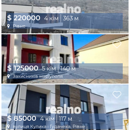
$ 220000
4 кім
363 м
Рівне
$ 125000
5 кім
140 м
Захисників маріуполя
$ 85000
4 кім
117 м
вулиця Кулика і Гудачека, Рівне