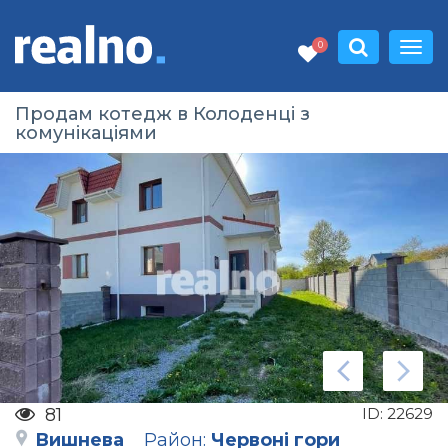
0
Продам котедж в Колоденці з
комунікаціями
81
ID:
22629
Вишнева
Район:
Червоні гори