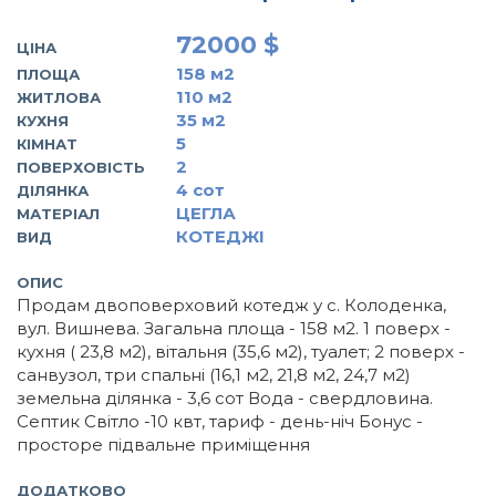
72000 $
ЦІНА
158
м2
ПЛОЩА
110
м2
ЖИТЛОВА
35
м2
КУХНЯ
5
КІМНАТ
2
ПОВЕРХОВІСТЬ
4
сот
ДІЛЯНКА
ЦЕГЛА
МАТЕРІАЛ
КОТЕДЖІ
ВИД
ОПИС
Продам двоповерховий котедж у с. Колоденка,
вул. Вишнева. Загальна площа - 158 м2. 1 поверх -
кухня ( 23,8 м2), вітальня (35,6 м2), туалет; 2 поверх -
санвузол, три спальні (16,1 м2, 21,8 м2, 24,7 м2)
земельна ділянка - 3,6 сот Вода - свердловина.
Септик Світло -10 квт, тариф - день-ніч Бонус -
просторе підвальне приміщення
ДОДАТКОВО