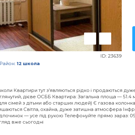
ID:
23639
Район:
12 школа
 школи Квартири тут з’являються рідко і продаються ду
лянутий, дієве ОСББ Квартира: Загальна площа — 51.4 м²
 для сімей з дітьми або старших людей) Є газова колонка
ишаються Світла, охайна, дуже затишна атмосфера Інфр
дпочинок — усе під рукою Телефонуйте прямо зараз: 096
егляд вже сьогодні