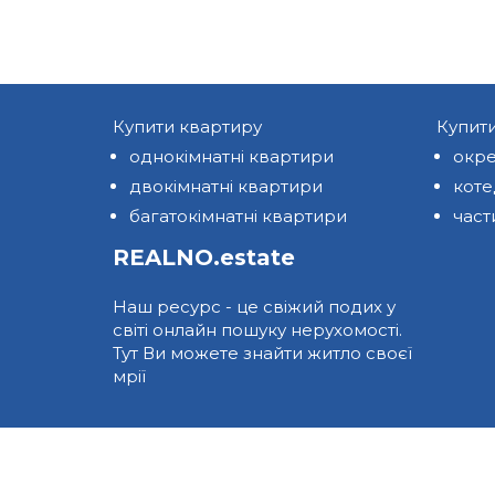
Купити квартиру
Купит
однокімнатні квартири
окре
двокімнатні квартири
кот
багатокімнатні квартири
част
REALNO.estate
Наш ресурс - це свіжий подих у
світі онлайн пошуку нерухомості.
Тут Ви можете знайти житло своєї
мрії
© 2026 REALNO.ESTATE ВСІ ПРАВА ЗАХИЩ