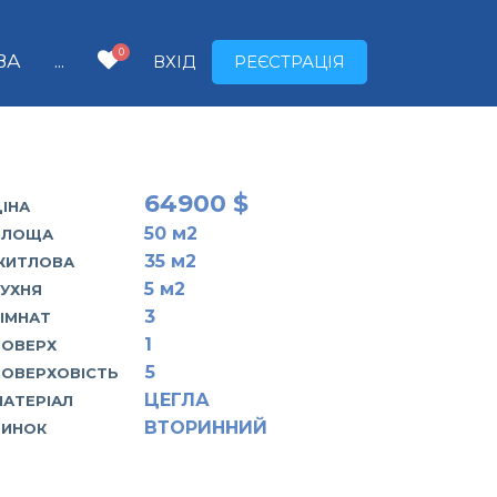
0
ВА
...
ВХІД
РЕЄСТРАЦІЯ
64900 $
ІНА
50
м2
ПЛОЩА
35
м2
ЖИТЛОВА
5
м2
КУХНЯ
3
КІМНАТ
1
ПОВЕРХ
5
ПОВЕРХОВІСТЬ
ЦЕГЛА
МАТЕРІАЛ
ВТОРИННИЙ
РИНОК