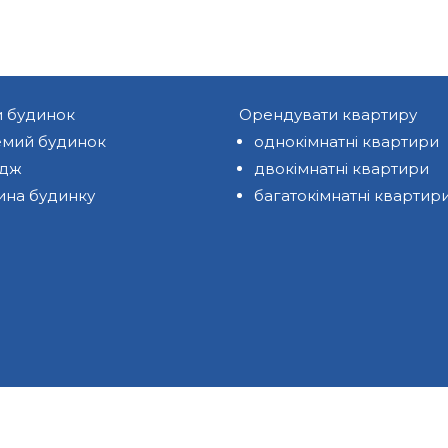
и будинок
Орендувати квартиру
мий будинок
однокімнатні квартири
едж
двокімнатні квартири
ина будинку
багатокімнатні квартир
ЕНО.