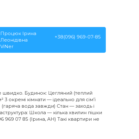
Процюк Ірина
+38(096) 969-07-85
Леонідівна
ViNer
же швидко. Будинок: Цегляний (теплий
 3 окремі кімнати — ідеально для сім’ї
 (гаряча вода завжди) Стан — заходь і
аструктура: Школа — кілька хвилин пішки
 969 07 85 (Ірина, АН) Такі квартири не