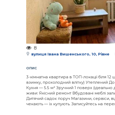
8
вулиця Івана Вишенського, 10, Рівне
ОПИС
3-кімнатна квартира в ТОП-локації біля 12
взимку, прохолодний влітку) Утеплений Дог
Кухня — 5.5 м² Зручний 1 поверх (ідеально
живи: Якісний ремонт Вбудовані меблі зал
Дитячий садок поруч Магазини, сервіси, ві
чекають — їх купують. Записуйтесь на пер