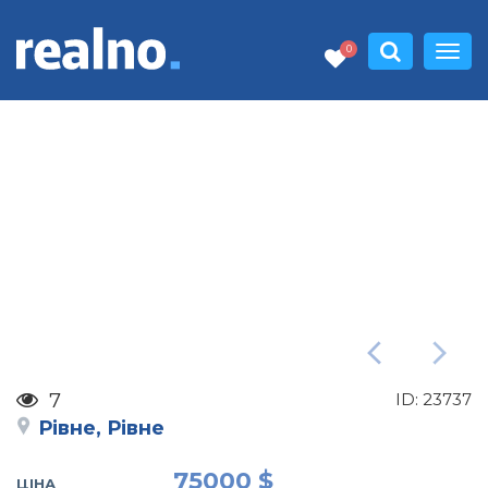
0
7
ID:
23737
Рівне, Рівне
75000 $
ЦІНА