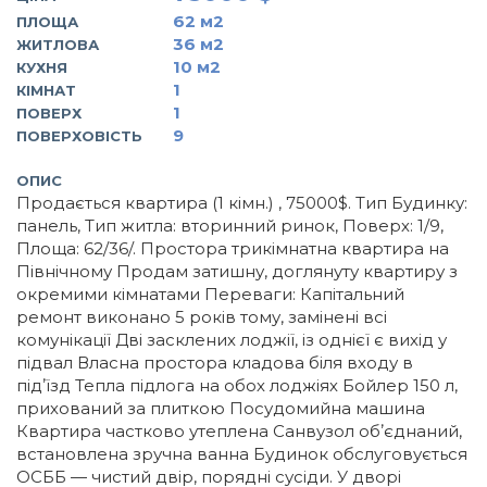
62
м2
ПЛОЩА
36
м2
ЖИТЛОВА
10
м2
КУХНЯ
1
КІМНАТ
1
ПОВЕРХ
9
ПОВЕРХОВІСТЬ
ОПИС
Продається квартира (1 кімн.) , 75000$. Тип Будинку:
панель, Тип житла: вторинний ринок, Поверх: 1/9,
Площа: 62/36/. Простора трикімнатна квартира на
Північному Продам затишну, доглянуту квартиру з
окремими кімнатами Переваги: Капітальний
ремонт виконано 5 років тому, замінені всі
комунікації Дві засклених лоджії, із однієї є вихід у
підвал Власна простора кладова біля входу в
підʼїзд Тепла підлога на обох лоджіях Бойлер 150 л,
прихований за плиткою Посудомийна машина
Квартира частково утеплена Санвузол обʼєднаний,
встановлена зручна ванна Будинок обслуговується
ОСББ — чистий двір, порядні сусіди. У дворі