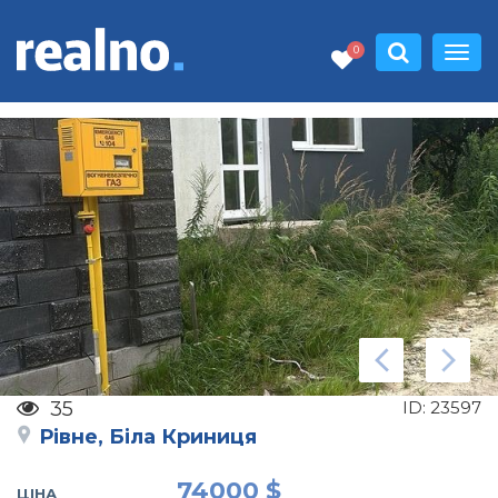
0
35
ID:
23597
Рівне, Біла Криниця
74000 $
ЦІНА