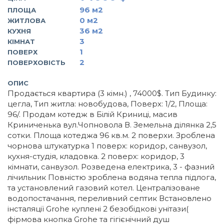
96
м2
ПЛОЩА
0
м2
ЖИТЛОВА
36
м2
КУХНЯ
3
КІМНАТ
1
ПОВЕРХ
2
ПОВЕРХОВІСТЬ
ОПИС
Продається квартира (3 кімн.) , 74000$. Тип Будинку:
цегла, Тип житла: новобудова, Поверх: 1/2, Площа:
96/. Продам котедж в Білій Криниці, масив
Криниченька вул.Чопновола В. Земельна ділянка 2,5
сотки. Площа котеджа 96 кв.м. 2 поверхи. Зроблена
чорнова штукатурка 1 поверх: коридор, санвузол,
кухня-студія, кладовка. 2 поверх: коридор, 3
кімнати, санвузол. Розведена електрика, 3 - фазний
лічильник Повністю зроблена водяна тепла підлога,
та установлений газовий котел. Централізоване
водопостачання, переливний септик Встановлено
інсталяції Grohe куплені 2 безобідкові унітази(
фірмова кнопка Grohe та гігієнічний душ