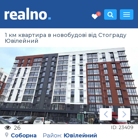
0
1 км квартира в новобудові від Стограду
Ювілейний
26
ID:
23409
Соборна
Район:
Ювілейний