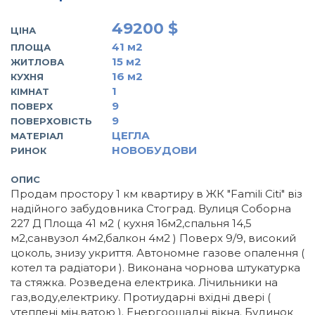
49200 $
ЦІНА
41
м2
ПЛОЩА
15
м2
ЖИТЛОВА
16
м2
КУХНЯ
1
КІМНАТ
9
ПОВЕРХ
9
ПОВЕРХОВІСТЬ
ЦЕГЛА
МАТЕРІАЛ
НОВОБУДОВИ
РИНОК
ОПИС
Продам простору 1 км квартиру в ЖК "Famili Citi" віз
надійного забудовника Стоград. Вулиця Соборна
227 Д Площа 41 м2 ( кухня 16м2,спальня 14,5
м2,санвузол 4м2,балкон 4м2 ) Поверх 9/9, високий
цоколь, знизу укриття. Автономне газове опалення (
котел та радіатори ). Виконана чорнова штукатурка
та стяжка. Розведена електрика. Лічильники на
газ,воду,електрику. Протиударні вхідні двері (
утеплені мін.ватою ). Енергоощадні вікна. Будинок