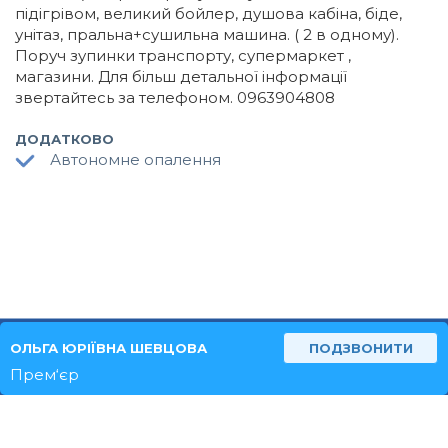
підігрівом, великий бойлер, душова кабіна, біде,
унітаз, пральна+сушильна машина. ( 2 в одному).
Поруч зупинки транспорту, супермаркет ,
магазини. Для більш детальної інформації
звертайтесь за телефоном. 0963904808
ДОДАТКОВО
Автономне опалення
ОЛЬГА ЮРІЇВНА ШЕВЦОВА
ПОДЗВОНИТИ
ТЕХ.ПІДТРИМКА
Прем‘єр
© 2026 REALNO.ESTATE ВСІ ПРАВА ЗАХИЩЕНО.