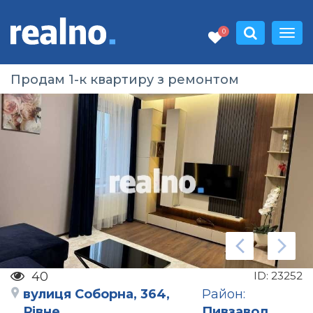
0
Продам 1-к квартиру з ремонтом
40
ID:
23252
вулиця Соборна, 364,
Район:
Рівне
Пивзавод