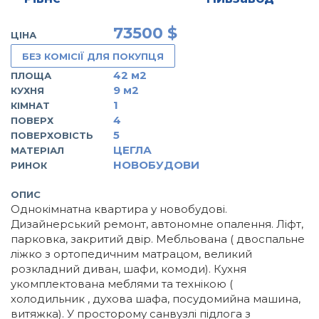
73500 $
ЦІНА
БЕЗ КОМІСІЇ ДЛЯ ПОКУПЦЯ
42
м2
ПЛОЩА
9
м2
КУХНЯ
1
КІМНАТ
4
ПОВЕРХ
5
ПОВЕРХОВІСТЬ
ЦЕГЛА
МАТЕРІАЛ
НОВОБУДОВИ
РИНОК
ОПИС
Однокімнатна квартира у новобудові.
Дизайнерський ремонт, автономне опалення. Ліфт,
парковка, закритий двір. Мебльована ( двоспальне
ліжко з ортопедичним матрацом, великий
розкладний диван, шафи, комоди). Кухня
укомплектована меблями та технікою (
холодильник , духова шафа, посудомийна машина,
витяжка). У просторому санвузлі підлога з