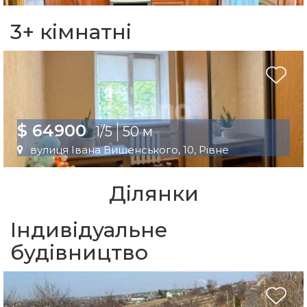
3+ кімнатні
$ 64900
1/5
50 м
вулиця Івана Вишенського, 10, Рівне
Ділянки
Індивідуальне
будівництво