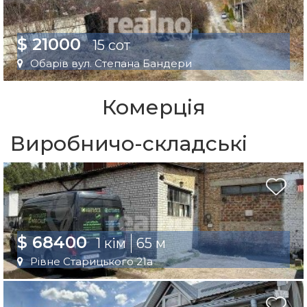
$ 21000
15 сот
Обарів вул. Степана Бандери
Комерція
Виробничо-складські
$ 68400
1 кім
65 м
Рівне Старицького 21а