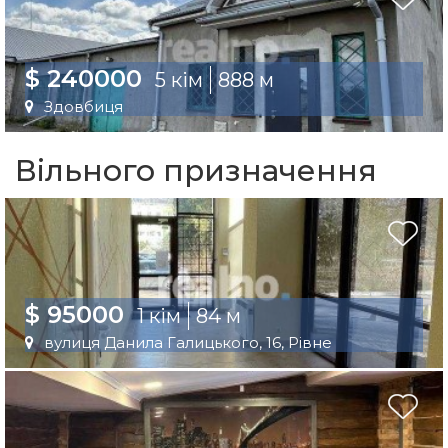
$ 240000
5 кім
888 м
Здовбиця
Вільного призначення
$ 95000
1 кім
84 м
вулиця Данила Галицького, 16, Рівне