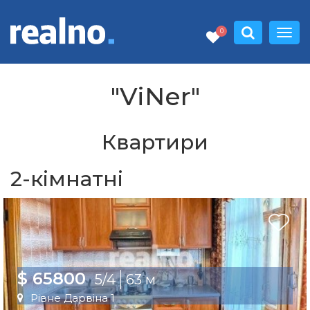
0
"ViNer"
Квартири
2-кімнатні
$ 65800
5/4
63 м
Рівне Дарвіна 1