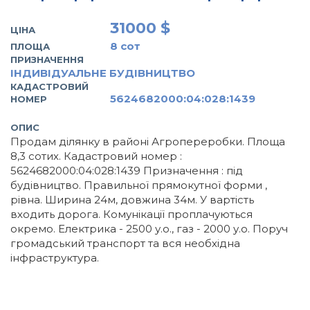
31000 $
ЦІНА
8
сот
ПЛОЩА
ПРИЗНАЧЕННЯ
ІНДИВІДУАЛЬНЕ БУДІВНИЦТВО
КАДАСТРОВИЙ
5624682000:04:028:1439
НОМЕР
ОПИС
Продам ділянку в районі Агропереробки. Площа
8,3 сотих. Кадастровий номер :
5624682000:04:028:1439 Призначення : під
будівництво. Правильної прямокутної форми ,
рівна. Ширина 24м, довжина 34м. У вартість
входить дорога. Комунікації проплачуються
окремо. Електрика - 2500 у.о., газ - 2000 у.о. Поруч
громадський транспорт та вся необхідна
інфраструктура.