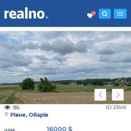
0
86
ID:
23545
Рівне, Обарів
16000 $
ЦІНА