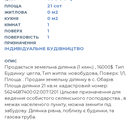
21
сот
ПЛОЩА
0
м2
ЖИТЛОВА
0
м2
КУХНЯ
1
КІМНАТ
1
ПОВЕРХ
1
ПОВЕРХОВІСТЬ
ПРИЗНАЧЕННЯ
ІНДИВІДУАЛЬНЕ БУДІВНИЦТВО
ОПИС
Продається земельна ділянка (1 кімн.) , 16000$. Тип
Будинку: цегла, Тип житла: новобудова, Поверх: 1/1,
Площа: . Продам земельну ділянку в с. Обарів
Площа ділянки 21 кв.м. кадастровий номер:
5624687400:02:007:1201 Цільове призначення для
ведення особистого селянського господарства , в
межах населеного пункту, можна змінити під
забудову. Ділянка рівна, поблизу є будинки, та
газова труба.