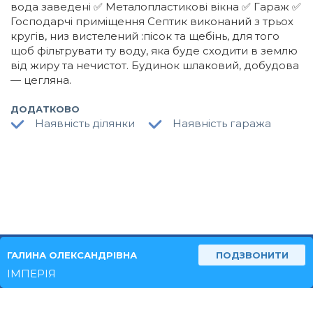
вода заведені ✅ Металопластикові вікна ✅ Гараж ✅
Господарчі приміщення Септик виконаний з трьох
кругів, низ вистелений :пісок та щебінь, для того
щоб фільтрувати ту воду, яка буде сходити в землю
від жиру та нечистот. Будинок шлаковий, добудова
— цегляна.
ДОДАТКОВО
Наявність ділянки
Наявність гаража
ГАЛИНА ОЛЕКСАНДРІВНА
ПОДЗВОНИТИ
ТЕХ.ПІДТРИМКА
ІМПЕРІЯ
© 2026 REALNO.ESTATE ВСІ ПРАВА ЗАХИЩЕНО.