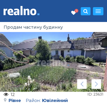
0
Продам частину будинку
12
ID:
23631
Рівне
Район:
Ювілейний