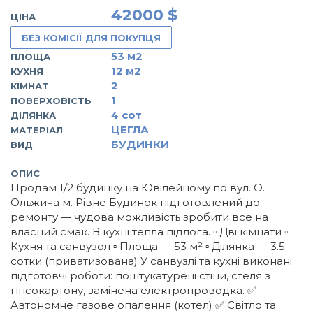
42000 $
ЦІНА
БЕЗ КОМІСІЇ ДЛЯ ПОКУПЦЯ
53
м2
ПЛОЩА
12
м2
КУХНЯ
2
КІМНАТ
1
ПОВЕРХОВІСТЬ
4
сот
ДІЛЯНКА
ЦЕГЛА
МАТЕРІАЛ
БУДИНКИ
ВИД
ОПИС
Продам 1/2 будинку на Ювілейному по вул. О.
Ольжича м. Рівне Будинок підготовлений до
ремонту — чудова можливість зробити все на
власний смак. В кухні тепла підлога. ▫️ Дві кімнати ▫️
Кухня та санвузол ▫️ Площа — 53 м² ▫️ Ділянка — 3.5
сотки (приватизована) У санвузлі та кухні виконані
підготовчі роботи: поштукатурені стіни, стеля з
гіпсокартону, замінена електропроводка. ✅
Автономне газове опалення (котел) ✅ Світло та