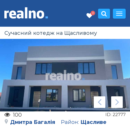
0
Сучасний котедж на Щасливому
100
ID:
22777
Дмитра Багалія
Район:
Щасливе