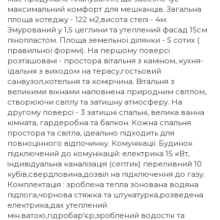
максимальний комфорт для мешканців. Загальна
площа котеджу - 122 м2,висота стелі - 4м.
Змурований у 1,5 цеглини та утеплений фасад 15см
пінопластом. Площа земельної ділянки - 5 сотих (
правильної форми). На першому поверсі
розташовані - простора вітальня з каміном, кухня-
їдальня з виходом на терасу,гостьовий
санвузол,котельня та комірчина. Вітальня з
великими вікнами наповнена природним світлом,
створюючи світлу та затишну атмосферу. На
другому поверсі - 3 затишні спальні, велика ванна
кімната, гардеробна та балкон. Кожна спальня
простора та світла, ідеально підходить для
повноцінного відпочинку. Комунікації: Будинок
підключений до комунікацій: електрика 15 кВт,
індивідуальна каналізація (септик) переливний 10
кубів,свердловина,дозвіл на підключення до газу.
Комплектація : зроблена тепла зонована водяна
підлога,чорнова стяжка та штукатурка,розведена
електрика,дах утеплений
мін.ватою,гідробар'єр,зроблений водостік та