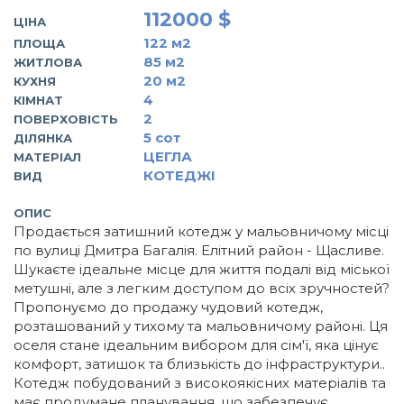
112000 $
ЦІНА
122
м2
ПЛОЩА
85
м2
ЖИТЛОВА
20
м2
КУХНЯ
4
КІМНАТ
2
ПОВЕРХОВІСТЬ
5
сот
ДІЛЯНКА
ЦЕГЛА
МАТЕРІАЛ
КОТЕДЖІ
ВИД
ОПИС
Продається затишний котедж у мальовничому місці
по вулиці Дмитра Багалія. Елітний район - Щасливе.
Шукаєте ідеальне місце для життя подалі від міської
метушні, але з легким доступом до всіх зручностей?
Пропонуємо до продажу чудовий котедж,
розташований у тихому та мальовничому районі. Ця
оселя стане ідеальним вибором для сім'ї, яка цінує
комфорт, затишок та близькість до інфраструктури..
Котедж побудований з високоякісних матеріалів та
має продумане планування, що забезпечує