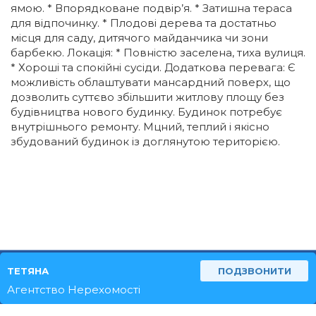
ямою. * Впорядковане подвір’я. * Затишна тераса
для відпочинку. * Плодові дерева та достатньо
місця для саду, дитячого майданчика чи зони
барбекю. Локація: * Повністю заселена, тиха вулиця.
* Хороші та спокійні сусіди. Додаткова перевага: Є
можливість облаштувати мансардний поверх, що
дозволить суттєво збільшити житлову площу без
будівництва нового будинку. Будинок потребує
внутрішнього ремонту. Мцний, теплий і якісно
збудований будинок із доглянутою територією.
ТЕТЯНА
ПОДЗВОНИТИ
ТЕХ.ПІДТРИМКА
Агентство Нерехомості
© 2026 REALNO.ESTATE ВСІ ПРАВА ЗАХИЩЕНО.