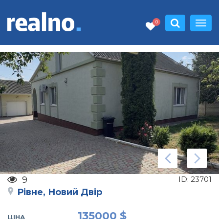
0
9
ID:
23701
Рівне, Новий Двір
135000 $
ЦІНА