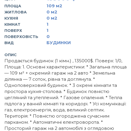
109
м2
ПЛОЩА
0
м2
ЖИТЛОВА
0
м2
КУХНЯ
1
КІМНАТ
1
ПОВЕРХ
0
ПОВЕРХОВІСТЬ
БУДИНКИ
ВИД
ОПИС
Продається будинок (1 кімн.) , 135000$. Поверх: 1/0,
Площа: 1. Основні характеристики: * Загальна площа
— 109 м² + окремий гараж на 2 авто * Земельна
ділянка — 7 соток, рівна та доглянута. *
Одноповерховий будинок. * 3 окремі кімнати та
простора кухня-столова. * Будинок повністю
цегляний та утеплений. * Газове опалення. * Тепла
підлога у ванній кімнаті та коридорі. * Усі комунікації:
газ, електроенергія, вода, великий септик.
Територія: * Повністю огороджена сучасним
парканом. * Автоматичні електроворота. *
Просторий гараж на 2 автомобілі з оглядовою