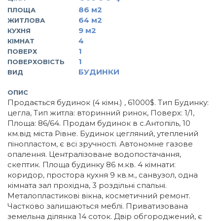
86
м2
ПЛОЩА
64
м2
ЖИТЛОВА
9
м2
КУХНЯ
4
КІМНАТ
1
ПОВЕРХ
1
ПОВЕРХОВІСТЬ
БУДИНКИ
ВИД
ОПИС
Продається будинок (4 кімн.) , 61000$. Тип Будинку:
цегла, Тип житла: вторинний ринок, Поверх: 1/1,
Площа: 86/64. Продам будинок в с.Антопіль, 10
км.від міста Рівне. Будинок цегляний, утеплений
пінопластом, є всі зручності. Автономне газове
опалення. Централізоване водопостачання,
скептик. Площа будинку 86 м.кв. 4 кімнати:
коридор, простора кухня 9 кв.м., санвузол, одна
кімната зал прохідна, 3 роздільні спальні.
Металопластикові вікна, косметичний ремонт.
Частково залишаються меблі. Приватизована
земельна ділянка 14 соток. Двір обгороджений, є