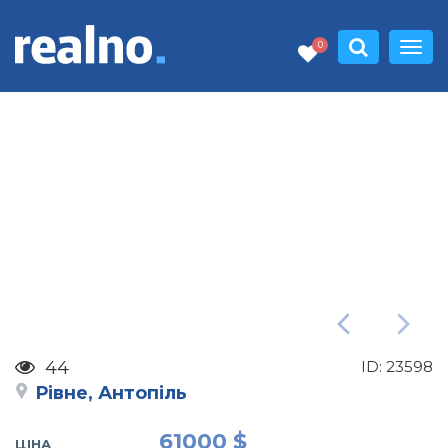
0
44
ID:
23598
Рівне, Антопіль
61000 $
ЦІНА