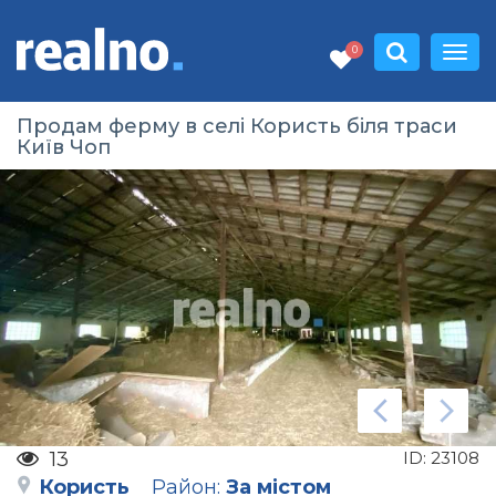
0
Продам ферму в селі Користь біля траси
Київ Чоп
13
ID:
23108
Користь
Район:
За містом