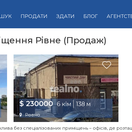
ШУК
ПРОДАТИ
ЗДАТИ
БЛОГ
АГЕНТСТ
іщення Рівне (Продаж)
$ 230000
6 кім
138 м
Ровно
лива без спеціалізованих приміщень – офісів, де розт