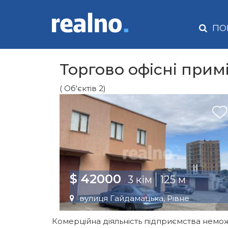
ПО
Торгово офісні прим
( Об'єктів 2)
$ 42000
3 кім
125 м
вулиця Гайдамацька, Рівне
Комерційна діяльність підприємства немож