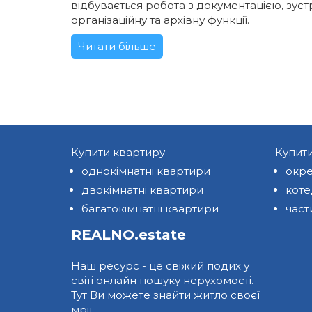
відбувається робота з документацією, зус
організаційну та архівну функції.
Читати більше
Купити квартиру
Купит
однокімнатні квартири
окре
двокімнатні квартири
кот
багатокімнатні квартири
част
REALNO.estate
Наш ресурс - це свіжий подих у
світі онлайн пошуку нерухомості.
Тут Ви можете знайти житло своєї
мрії