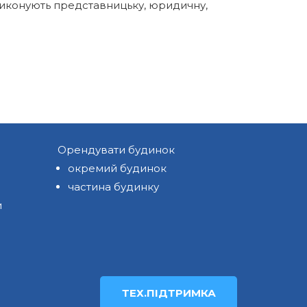
 виконують представницьку, юридичну,
Орендувати будинок
окремий будинок
частина будинку
и
ТЕХ.ПІДТРИМКА