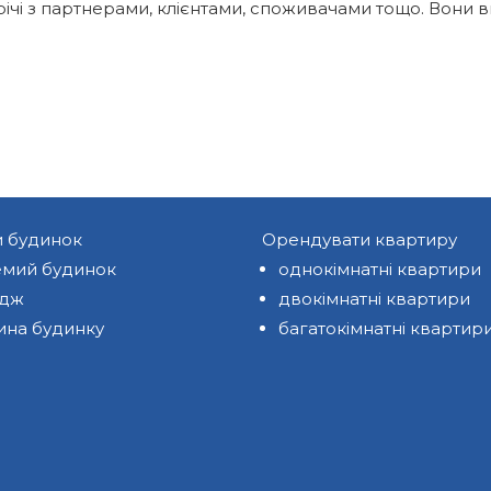
трічі з партнерами, клієнтами, споживачами тощо. Вони
и будинок
Орендувати квартиру
мий будинок
однокімнатні квартири
едж
двокімнатні квартири
ина будинку
багатокімнатні квартир