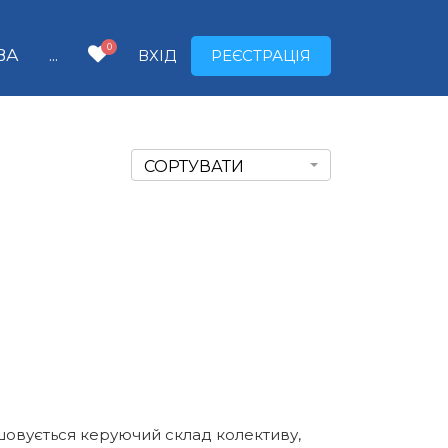
0
ВА
...
ВХІД
РЕЄСТРАЦІЯ
СОРТУВАТИ
ашовується керуючий склад колективу,