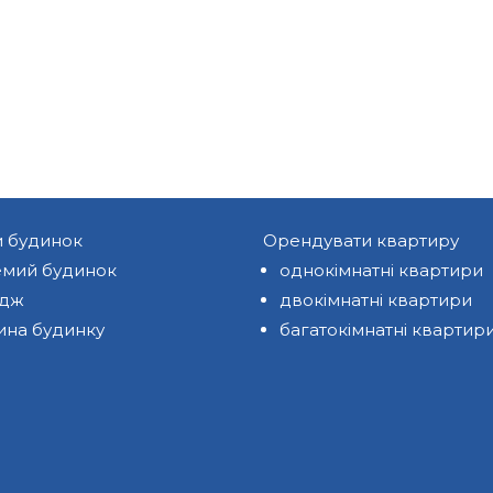
и будинок
Орендувати квартиру
мий будинок
однокімнатні квартири
едж
двокімнатні квартири
ина будинку
багатокімнатні квартир