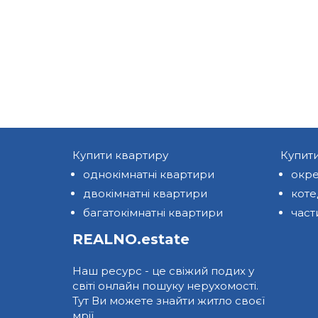
Купити квартиру
Купит
однокімнатні квартири
окре
двокімнатні квартири
кот
багатокімнатні квартири
част
REALNO.estate
Наш ресурс - це свіжий подих у
світі онлайн пошуку нерухомості.
Тут Ви можете знайти житло своєї
мрії