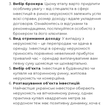
Вибір брокера
. Цьому етапу варто приділити
особливу увагу – від спеціаліста в сфері
інвестицій в ринок нерухомості залежить успіх
всієї справи, розмір доходу і вдале укладення
договорів. Ознайомтесь із відгуками та
рекомендаціями, поспілкуйтеся особисто з
брокером та його клієнтами.
Вид отримання доходу
. У випадку з
нерухомістю – це перепродаж чи здача в
оренду. Інвестиції в оренду нерухомості
приносять порівняно невеликий прибуток
тривалий час – орендар виплачуватиме вам
певну суму щомісяця чи щоквартально.
Вибір об’єкта
. Інвестиція в будівництво чи
купівля на вторинному ринку, житлова
нерухомість чи комерційна.
Розташування об’єкта інвестицій
.
Найчастіше українські інвестори обирають
нерухомість на вітчизняному ринку, однак
практика купівлі квадратних метрів за
кордоном теж має позитивну динаміку, хоча є