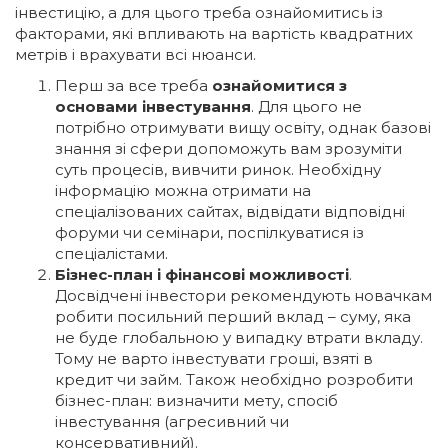
інвестицію, а для цього треба ознайомитись із
факторами, які впливають на вартість квадратних
метрів і врахувати всі нюанси.
Перш за все треба
ознайомитися з
основами інвестування
. Для цього не
потрібно отримувати вищу освіту, однак базові
знання зі сфери допоможуть вам зрозуміти
суть процесів, вивчити ринок. Необхідну
інформацію можна отримати на
спеціалізованих сайтах, відвідати відповідні
форуми чи семінари, поспілкуватися із
спеціалістами.
Бізнес-план і фінансові можливості
.
Досвідчені інвестори рекомендують новачкам
робити посильний перший вклад – суму, яка
не буде глобальною у випадку втрати вкладу.
Тому не варто інвестувати гроші, взяті в
кредит чи займ. Також необхідно розробити
бізнес-план: визначити мету, спосіб
інвестування (агресивний чи
консервативний).