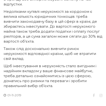
відпустки.
Недоліками купівлі нерухомості за кордоном є
велика кількість юридичних тонкощів: треба
вивчити законодавчу базу в цій сфері в країні, де
збираєтесь інвестувати. До вартості нерухомого
майна також треба додати податки і оплату послуг
ріелторів, а ця сума загалом може сягати до 30% від
вартості об’єкта.
Також слід досконально вивчити ринок
нерухомості відповідної країни, щоб не втратити
свій вклад.
Щоб інвестування в нерухомість стало вигідним і
надійним вкладом у ваше фінансове майбутнє,
треба детально ознайомитись із цією сферою,
дізнатись про ризики та переваги і зробити
правильний вибір об’єкта.
01-11-2019