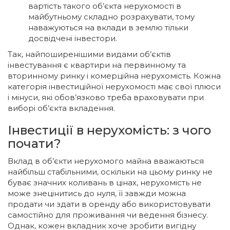
вартість такого об’єкта нерухомості в
майбутньому складно розрахувати, тому
наважуються на вклади в землю тільки
досвідчені інвестори.
Так, найпоширенішими видами об’єктів
інвестування є квартири на первинному та
вторинному ринку і комерційна нерухомість. Кожна
категорія інвестиційної нерухомості має свої плюси
і мінуси, які обов’язково треба враховувати при
виборі об’єкта вкладення.
Інвестиції в нерухомість: з чого
почати?
Вклад в об’єкти нерухомого майна вважаються
найбільш стабільними, оскільки на цьому ринку не
буває значних коливань в цінах, нерухомість не
може знецінитись до нуля, її завжди можна
продати чи здати в оренду або використовувати
самостійно для проживання чи ведення бізнесу.
Однак, кожен вкладник хоче зробити вигідну