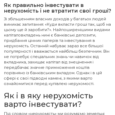
Як правильно інвестувати в
нерухомість і не втратити свої гроші?
Зі збільшенням власних доходів у багатьох людей
виникає запитання: «Куди вкласти гроші так, щоб на
цьому ще й заробити?». Найпоширенішими видами
капіталовкладень нині є банківські депозити,
придбання цінних паперів та інвестування в
нерухомість. Останній набуває зараз все більшої
популярності і вважається найбільш безпечним. Він
не потребує спеціальних знань чи навичок від
вкладника, захищає капітал від знецінення і
передбачає значне примноження коштів
порівняно із банківським вкладом. Однак і в цій
сфері є свої підводні камені, з якими варто
ознайомитися перед купівлею нерухомості.
Як і в яку нерухомість
варто інвестувати?
Під словом «нерухомість» ми розуміємо земельні