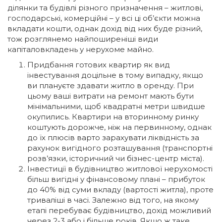
ділянки та будівлі різного призначення – житлові,
господарські, комерційні – у всі ці об’єкти можна
вкладати кошти, однак дохід від них буде різний,
тож розглянемо найпоширеніші види
капіталовкладень у нерухоме майно.
Придбання готових квартир як вид
інвестування доцільне в тому випадку, якщо
ви плануєте здавати житло в оренду. При
цьому ваші витрати на ремонт мають бути
мінімальними, щоб квадратні метри швидше
окупились. Квартири на вторинному ринку
коштують дорожче, ніж на первинному, однак
до їх плюсів варто зарахувати ліквідність за
рахунок вигідного розташування (транспортні
розв’язки, історичний чи бізнес-центр міста).
Інвестиції в будівництво житлової нерухомості
більш вигідні у фінансовому плані – прибуток
до 40% від суми вкладу (вартості житла), проте
триваліші в часі. Залежно від того, на якому
етапі перебуває будівництво, дохід можливий
через 2-3 або і більше років. Якщо ж таке