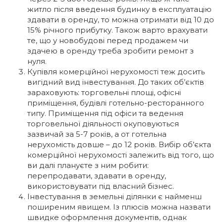
житло після введення будинку в експлуатацію
здавати в оренду, то можна отримати від 10 до
15% річного прибутку. Також варто врахувати
те, що у новобудові перед продажем чи
здачею в оренду треба зробити ремонт з
нуля.
Купівля комерційної нерухомості теж досить
вигідний вид інвестування. До таких об’єктів
зараховують: торговельні площі, офісні
приміщення, будівлі готельно-ресторанного
типу. Приміщення під офіси та ведення
торговельної діяльності окуповуються
зазвичай за 5-7 років, а от готельна
нерухомість довше – до 12 років. Вибір об’єкта
комерційної нерухомості залежить від того, що
ви далі плануєте з ним робити:
перепродавати, здавати в оренду,
використовувати під власний бізнес.
Інвестування в земельні ділянки є найменш
поширеним явищем. Із плюсів можна назвати
швидке оформлення документів, однак