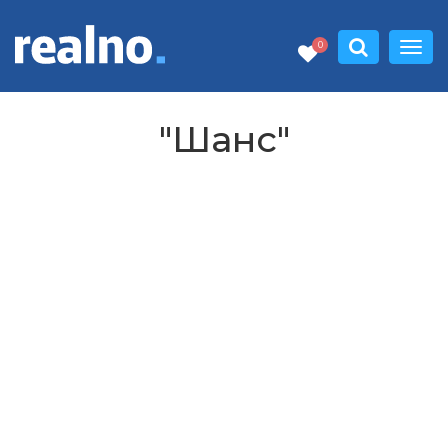
0
"Шанс"