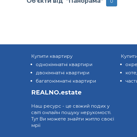
Об'єкти від "Панорама"
0
Купити квартиру
Купит
однокімнатні квартири
окре
двокімнатні квартири
кот
багатокімнатні квартири
част
REALNO.estate
Наш ресурс - це свіжий подих у
світі онлайн пошуку нерухомості.
Тут Ви можете знайти житло своєї
мрії