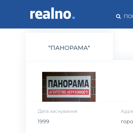
ПО
"ПАНОРАМА"
Дата заснування
Адре
1999
горо