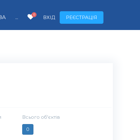
0
ВА
...
ВХІД
РЕЄСТРАЦІЯ
и
Всього об'єктів
0