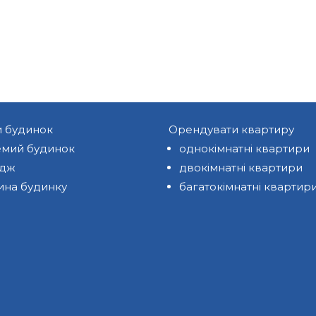
и будинок
Орендувати квартиру
мий будинок
однокімнатні квартири
едж
двокімнатні квартири
ина будинку
багатокімнатні квартир