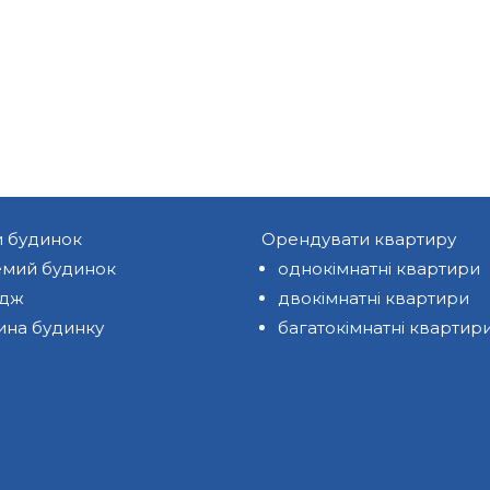
и будинок
Орендувати квартиру
мий будинок
однокімнатні квартири
едж
двокімнатні квартири
ина будинку
багатокімнатні квартир