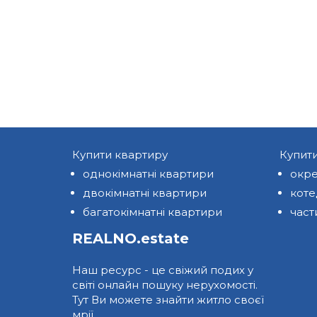
Купити квартиру
Купит
однокімнатні квартири
окре
двокімнатні квартири
кот
багатокімнатні квартири
част
REALNO.estate
Наш ресурс - це свіжий подих у
світі онлайн пошуку нерухомості.
Тут Ви можете знайти житло своєї
мрії