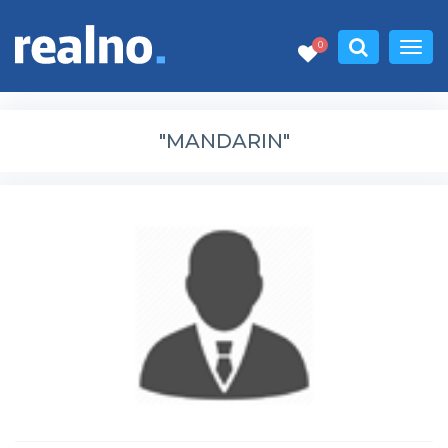
0
"MANDARIN"