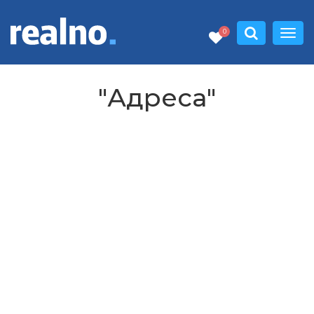
0
"Адреса"