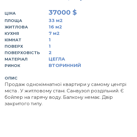
37000 $
ЦІНА
33
м2
ПЛОЩА
16
м2
ЖИТЛОВА
7
м2
КУХНЯ
1
КІМНАТ
1
ПОВЕРХ
2
ПОВЕРХОВІСТЬ
ЦЕГЛА
МАТЕРІАЛ
ВТОРИННИЙ
РИНОК
ОПИС
Продаж однокімнатної квартири у самому центрі
міста . У житловому стані. Санвузол роздільний. Є
бойлер на гарячу воду. Балкону немає. Двір
закритого типу.