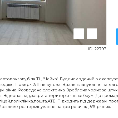
ID:
22793
автовокзалу,біля ТЦ "Чайка". Будинок зданий в експлуа
джія. Поверх 2/11,не кутова. Вдале планування на дві с
ні вікна. Розведена електрика. Зроблена чорнова штука
. Відеонагляд,закрита територія - шлагбаум. До громад
іцей,поліклініка,пошта,АТБ. Підходить під державні пр
. Можливе розтермінування на три роки під 5% річних.