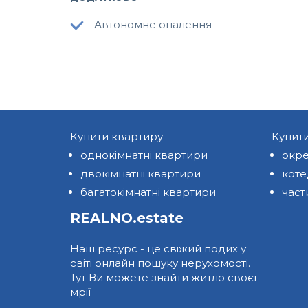
Автономне опалення
Купити квартиру
Купит
однокімнатні квартири
окре
двокімнатні квартири
кот
багатокімнатні квартири
част
REALNO.estate
Наш ресурс - це свіжий подих у
світі онлайн пошуку нерухомості.
Тут Ви можете знайти житло своєї
мрії