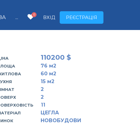
0
ВА
...
ВХІД
РЕЄСТРАЦІЯ
110200 $
ІНА
76
м2
ПЛОЩА
60
м2
ЖИТЛОВА
15
м2
КУХНЯ
2
КІМНАТ
2
ПОВЕРХ
11
ПОВЕРХОВІСТЬ
ЦЕГЛА
МАТЕРІАЛ
НОВОБУДОВИ
РИНОК