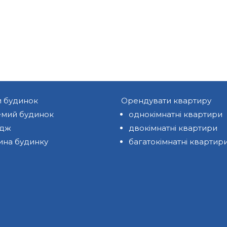
и будинок
Орендувати квартиру
мий будинок
однокімнатні квартири
едж
двокімнатні квартири
ина будинку
багатокімнатні квартир