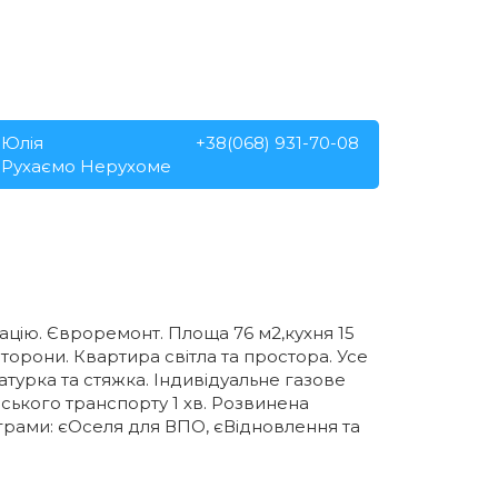
Юлія
+38(068) 931-70-08
Рухаємо Нерухоме
тацію. Євроремонт. Площа 76 м2,кухня 15
торони. Квартира світла та простора. Усе
турка та стяжка. Індивідуальне газове
ського транспорту 1 хв. Розвинена
ограми: єОселя для ВПО, єВідновлення та