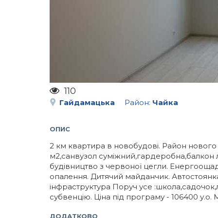
110
Гайдамацька
Район:
Чайка
ОПИС
2 км квартира в новобудові. Район нового 
м2,санвузол суміжний,гардеробна,балкон ло
будівництво з червоної цегли. Енергоощад
опалення. Дитячий майданчик. Автостоянка
інфраструктура Поруч усе :школа,садочок,л
субвенцію. Ціна під програму - 106400 у.о
ДОДАТКОВО